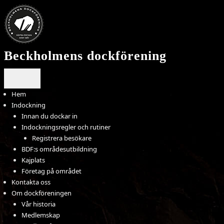
Hoppa
till
innehåll
Beckholmens dockförening
Hem
Indockning
Innan du dockar in
Indockningsregler och rutiner
Registrera besökare
BDF:s områdesutbildning
Kajplats
Företag på området
Kontakta oss
Om dockföreningen
Vår historia
Medlemskap