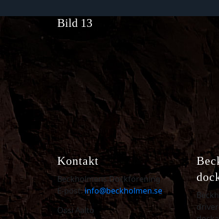
Bild 13
Kontakt
Bec
doc
Beckholmens Dockförening
E-post:
info@beckholmen.se
Beckh
driver
Ossi Aalto
docka