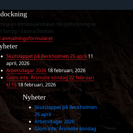
ndockning
mna en intresseanmälan för indockning av
tt fartyg i Västra Dockan.
ll anmälningsförmuläret
yheter
Skutsläppet på Beckholmen 25 april
11
april, 2026
Arbetsdagar 2026
18 februari, 2026
Glöm inte: Årsmöte söndag 22 februari
kl 15
18 februari, 2026
Nyheter
Skutsläppet på Beckholmen
25 april
Arbetsdagar 2026
Glöm inte: Årsmöte söndag