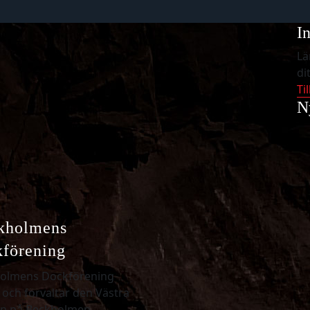
I
Lä
di
Ti
N
kholmens
kförening
olmens Dockförening
 och förvaltar den Västra
n på Beckholmen.