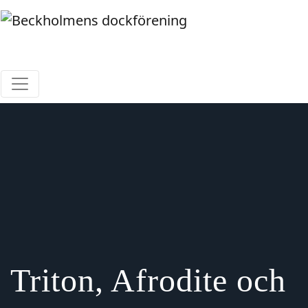
Hoppa
till
innehåll
Beckholmens dockförening
Triton, Afrodite och