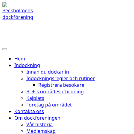
Hoppa
till
innehåll
Beckholmens dockförening
Hem
Indockning
Innan du dockar in
Indockningsregler och rutiner
Registrera besökare
BDF:s områdesutbildning
Kajplats
Företag på området
Kontakta oss
Om dockföreningen
Vår historia
Medlemskap