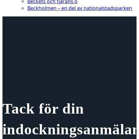
Beckets och tjärans ö
Beckholmen – en del av nationalstadsparken
Tack för din
indockningsanmälan