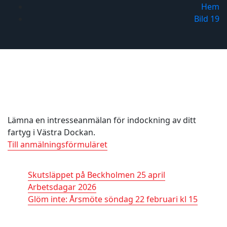
Hem
Bild 19
Bild 19
Indockning
Lämna en intresseanmälan för indockning av ditt
fartyg i Västra Dockan.
Till anmälningsförmuläret
Nyheter
Skutsläppet på Beckholmen 25 april
11 april, 2026
Arbetsdagar 2026
18 februari, 2026
Glöm inte: Årsmöte söndag 22 februari kl 15
18
februari, 2026