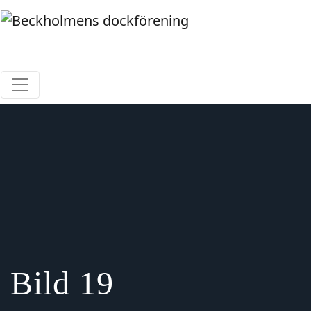
Hoppa
till
innehåll
Beckholmens dockförening
Bild 19