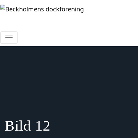
Hoppa
till
innehåll
Beckholmens dockförening
Bild 12