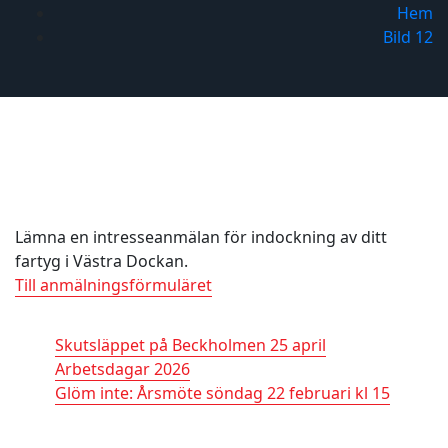
Hem
Bild 12
Bild 12
Indockning
Lämna en intresseanmälan för indockning av ditt
fartyg i Västra Dockan.
Till anmälningsförmuläret
Nyheter
Skutsläppet på Beckholmen 25 april
11 april, 2026
Arbetsdagar 2026
18 februari, 2026
Glöm inte: Årsmöte söndag 22 februari kl 15
18
februari, 2026